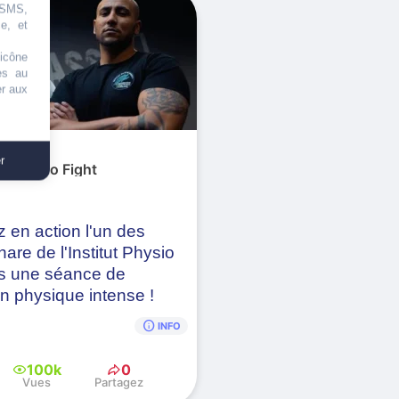
, SMS,
e, et
'icône
es au
er aux
r
ut Physio Fight
 en action l'un des
hare de l'Institut Physio
s une séance de
n physique intense !
info
INFO
100k
0
Vues
Partagez