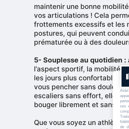
maintenir une bonne mobilité
vos articulations ! Cela perm
frottements excessifs et les
postures, qui peuvent condui
prématurée ou à des douleur
5- Souplesse au quotidien :
l’aspect sportif, la mobilité r
les jours plus confortable. Q
vous pencher sans douleur o
Avec
escaliers sans effort, elle v
appa
parte
bouger librement et sans con
nos 
compr
Trai
Que vous soyez un athlète e
fidél
de d