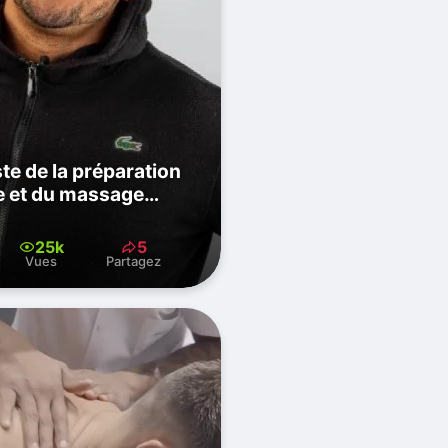
ste de la préparation
e et du massage
25k
5
Vues
Partagez