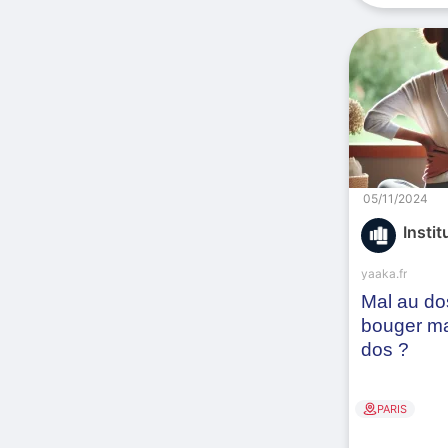
05/11/2024
Instit
yaaka.fr
Mal au dos
bouger ma
dos ?
PARIS