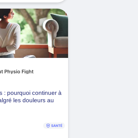
ut Physio Fight
 : pourquoi continuer à
lgré les douleurs au
health_and_safety
SANTÉ