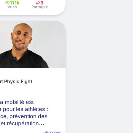
111k
3
Vues
Partagez
ut Physio Fight
a mobilité est
e pour les athlètes :
ce, prévention des
 et récupération