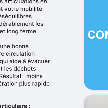
s articulations en
nt votre mobilité,
éséquilibres
idérablement les
et long terme.
une bonne
re circulation
qui aide à évacuer
et les déchets
Résultat : moins
ration plus rapide
rticulaire :