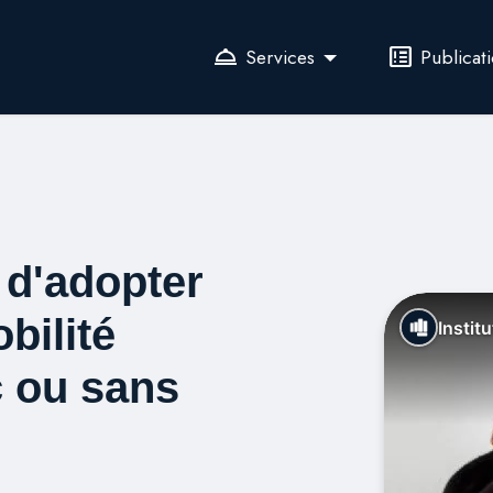
room_service
breaking_news
Services
Publicat
 d'adopter
bilité
Instit
c ou sans