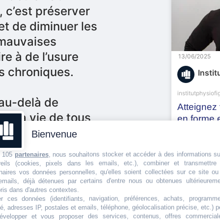
, c’est préserver
et de diminuer les
 mauvaises
re à de l’usure
13/06/2025
s chroniques.
Instit
institutphysiofig
au-delà de
Atteignez 
end la vie de tous
en forme 
sportive
ue ce soit pour
Bienvenue
u monter les
 105
partenaires
, nous souhaitons stocker et accéder à des informations s
PARIS
ous permet de
reils (cookies, pixels dans les emails, etc.), combiner et transmettre 
naires vos données personnelles, qu'elles soient collectées sur ce site o
traintes.
emails, déjà détenues par certains d'entre nous ou obtenues ultérieureme
0
is dans d'autres contextes.
yaaKs
ter ces données (identifiants, navigation, préférences, achats, programm
n quête de
ité, adresses IP, postales et emails, téléphone, géolocalisation précise, etc.) 
évelopper et vous proposer des services, contenus, offres commercial