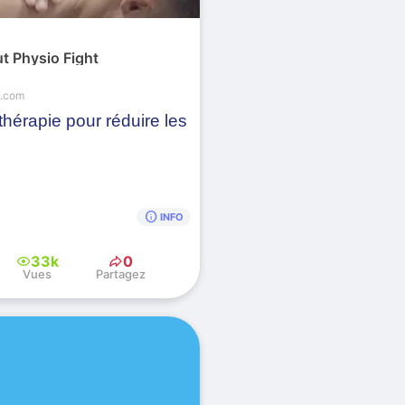
ut Physio Fight
m.com
hérapie pour réduire les
info
INFO
33k
0
Vues
Partagez