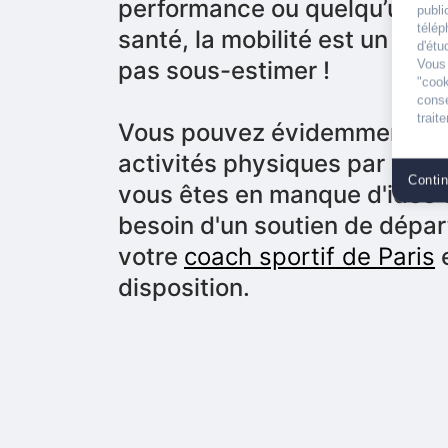
performance ou quelqu’un so
publi
télé
santé, la mobilité est un atou
d'étu
pas sous-estimer !
Vous 
"coo
conse
trait
Vous pouvez évidemment pra
activités physiques par vou
Conti
vous êtes en manque d'idée 
besoin d'un soutien de départ
votre
coach sportif de Paris
e
disposition.