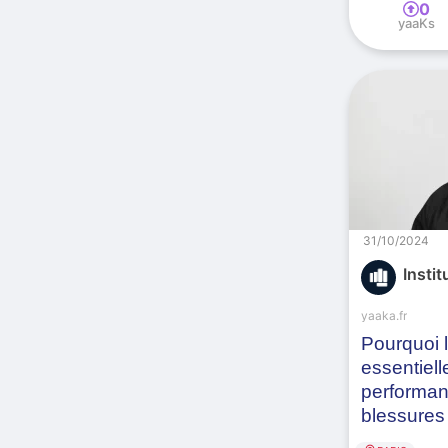
0
yaaKs
31/10/2024
Instit
yaaka.fr
Pourquoi l
essentiell
performan
blessures
optimisée