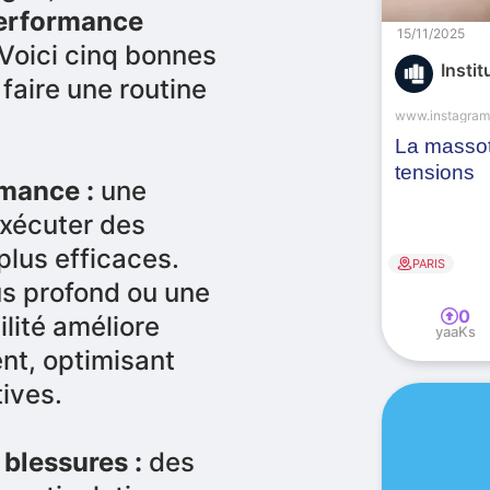
erformance
15/11/2025
 Voici cinq bonnes
Instit
 faire une routine
www.instagra
La massot
tensions
rmance :
une
exécuter des
lus efficaces.
PARIS
us profond ou une
0
ilité améliore
yaaKs
nt, optimisant
ives.
 blessures :
des